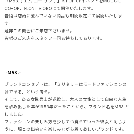
「M53. ( エム ゴー サン ) 」のPOP UPイベントをMOGGIE
JITO
CO-OP、FLONT VIOROにて開催いたします。
普段は店頭に並んでいない商品も期間限定にて展開いたしま
LDEN GOOSE DELUXE
す。
RAND
是非この機会にご来店下さいませ。
皆様のご来店をスタッフ一同お待ちしております。
ACHE
ABEL MARANT
-M53.-
ABEL MARANT ETOILE
ブランドコンセプトは、「ミリタリーはモードファッションの
L SANDER
源である」という考え。
そして、ある女性兵士が退役し、大人の女性として自由な人生
HN LAWRENCE SULLIVAN
を歩み出した年が1953年だったことから、ブランド名をM53.と
しました。
ISUKE YOSHIDA
ファッションの楽しみ方を少しずつ覚えていった彼女と同じよ
うに、服との出会いを楽しみながら着て欲しいブランドです。