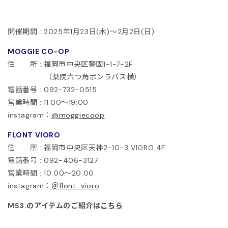
ITOWA
開催期間 : 2025年
1月23日(木)～2月2日(日)
lor
MOGGIE CO-OP
lor BEACON
住 所 : 福岡市中央区警固1-1-7-2F
（薬院六つ角ボンラパス横）
3.
電話番号 : 092-732-0515
営業時間 : 11:00〜19:00
ISON MARGIELA
instagram：
@moggiecoop
FLONT VIORO
ARCOMONDE
住 所 : 福岡市中央区天神2-10-3 VIORO 4F
電話番号 : 092-406-3127
rquie
営業時間 : 10:00〜20:00
instagram：
＠flont_vioro
KKI
M53.のアイテムのご紹介は
こちら
6 MAISON MARGIELA