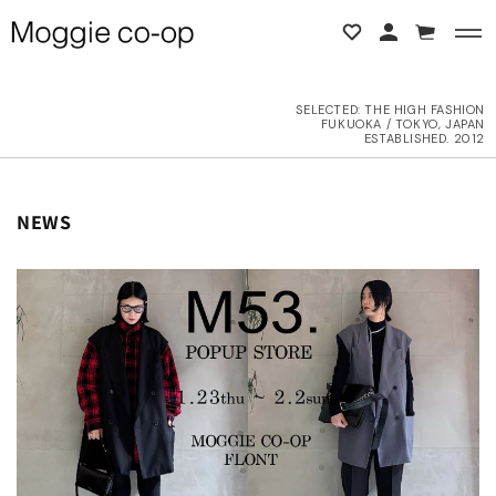
コンテンツに進む
カ
ー
ト
SELECTED:
THE HIGH FASHION
FUKUOKA / TOKYO, JAPAN
BACK
BACK
ESTABLISHED. 2012
L ITEMS
ne Studios
NEWS
6AW
N DEMEULEMEESTER
UTER
d yellow
OPS
NTHEM A
OTTOMS
LENCIAGA
ESS
LLON