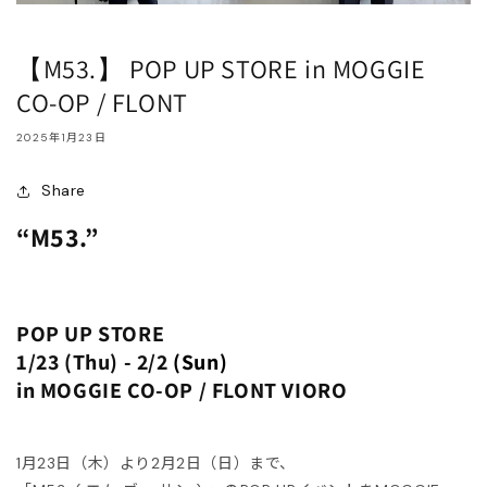
HOES
ESS
【M53.】 POP UP STORE in MOGGIE
CO-OP / FLONT
AG
ANADA GOOSE
2025年1月23日
t & Cap
ika Kisada
Share
CCESSORY & GOODS
ristian Wijnants
“M53.”
ARE GOODS & FRAGRANCE
IES VAN NOTEN
N'S&UNISEX
M kei ninomiya
POP UP STORE
ter
1/23 (Thu) - 2/2
(Sun)
LE
Y BOY
in MOGGIE CO-OP / FLONT VIORO
ocial.links.line
TWINE
1月23日（木）より2月2日（日）まで、