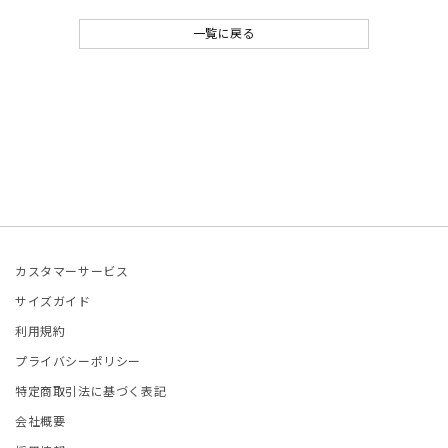
ONCLER
一覧に戻る
tite robe noire
EENE and BELLE
IITO
ASSVET
カスタマーサービス
sterods
サイズガイド
利用規約
EFE JEWELLERY
プライバシーポリシー
特定商取引法に基づく表記
kh
会社概要