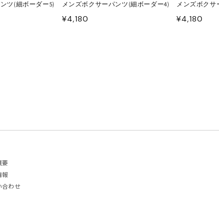
ンツ(細ボーダー5)
メンズボクサーパンツ(細ボーダー4)
メンズボクサー
通
¥4,180
通
¥4,180
常
常
価
価
格
格
概要
情報
い合わせ