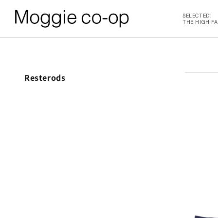
コンテンツに進む
SELECTED:
THE HIGH F
BACK
BACK
コ
Resterods
レ
L ITEMS
ne Studios
ク
シ
6AW
N DEMEULEMEESTER
ョ
ン
:
UTER
d yellow
OPS
NTHEM A
OTTOMS
LENCIAGA