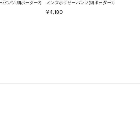
パンツ(細ボーダー2)
メンズボクサーパンツ(細ボーダー1)
通
¥4,180
常
価
格