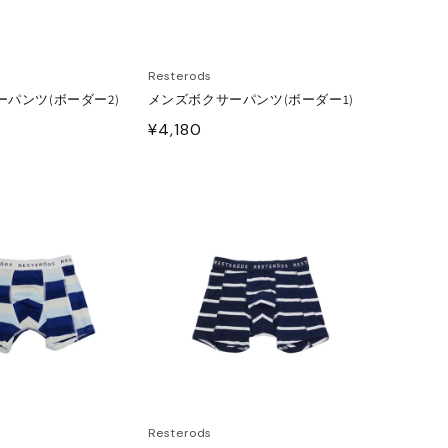
Resterods
パンツ(ボーダー2)
メンズボクサーパンツ(ボーダー1)
通
¥4,180
常
価
格
Resterods