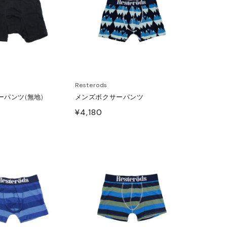
Resterods
パンツ(無地)
メンズボクサーパンツ
通
¥4,180
常
価
格