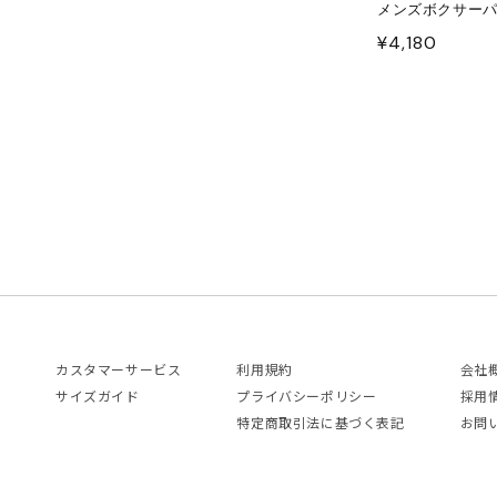
メンズボクサーパ
ITOWA
通
¥4,180
常
lor
価
格
lor BEACON
3.
ISON MARGIELA
ARCOMONDE
カスタマーサービス
利用規約
会社
rquie
サイズガイド
プライバシーポリシー
採用
特定商取引法に基づく表記
お問
KKI
6 MAISON MARGIELA