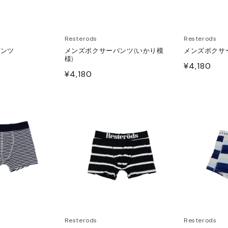
Resterods
Resterods
パンツ
メンズボクサーパンツ(いかり模
メンズボクサー
様)
通
¥4,180
通
¥4,180
常
常
価
価
格
格
Resterods
Resterods