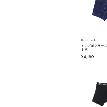
ESS
LLON
HOES
ESS
AG
ANADA GOOSE
t & Cap
ika Kisada
Resterods
メンズボクサーパ
ト柄)
CCESSORY & GOODS
ristian Wijnants
通
¥4,180
常
ARE GOODS & FRAGRANCE
IES VAN NOTEN
価
格
N'S&UNISEX
M kei ninomiya
n
ter
LE
Y BOY
ocial.links.line
TWINE