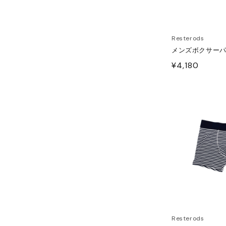
JITO
LDEN GOOSE DELUXE
Resterods
メンズボクサー
RAND
通
¥4,180
常
ACHE
価
格
ABEL MARANT
ABEL MARANT ETOILE
L SANDER
HN LAWRENCE SULLIVAN
ISUKE YOSHIDA
Resterods