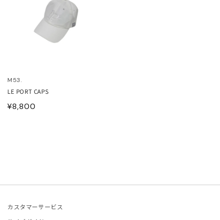
ITOWA
lor
lor BEACON
M53.
3.
LE PORT CAPS
通
¥8,800
ISON MARGIELA
常
価
ARCOMONDE
格
rquie
KKI
カスタマーサービス
6 MAISON MARGIELA