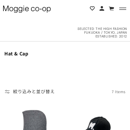
コンテンツに進む
カ
ー
ト
SELECTED:
THE HIGH FASHION
FUKUOKA / TOKYO, JAPAN
BACK
BACK
ESTABLISHED. 2012
L ITEMS
ne Studios
コ
Hat & Cap
レ
ク
6AW
N DEMEULEMEESTER
シ
ョ
UTER
d yellow
ン
絞り込みと並び替え
7 Items
:
OPS
NTHEM A
OTTOMS
LENCIAGA
ESS
LLON