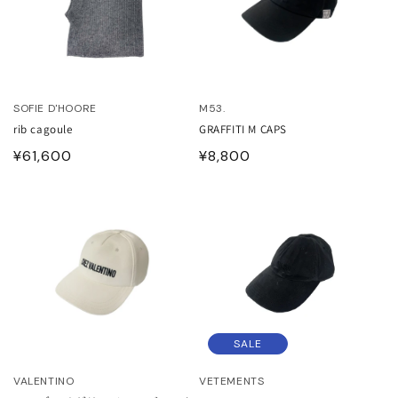
HOES
ESS
AG
ANADA GOOSE
SOFIE D'HOORE
M53.
t & Cap
ika Kisada
rib cagoule
GRAFFITI M CAPS
通
¥61,600
通
¥8,800
CCESSORY & GOODS
ristian Wijnants
常
常
価
価
格
格
ARE GOODS & FRAGRANCE
IES VAN NOTEN
N'S&UNISEX
M kei ninomiya
ter
LE
Y BOY
ocial.links.line
SALE
TWINE
VALENTINO
VETEMENTS