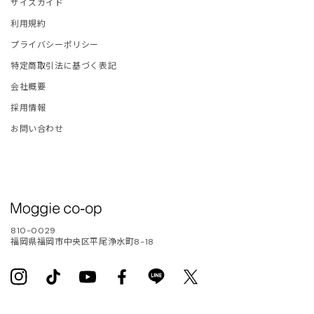
サイズガイド
ONCLER
利用規約
プライバシーポリシー
tite robe noire
特定商取引法に基づく表記
会社概要
EENE and BELLE
採用情報
お問い合わせ
IITO
ASSVET
sterods
810-0029
EFE JEWELLERY
福岡県福岡市中央区平尾浄水町8-18
kh
Instagram
TikTok
YouTube
Facebook
Translation
Twitter
missing: