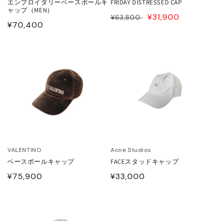
エンブロイダリーベースボールキ
FRIDAY DISTRESSED CAP
JITO
ャップ（MEN）
通
SALE
¥31,900
¥63,800
通
¥70,400
常
PRICE
LDEN GOOSE DELUXE
常
価
RAND
価
格
格
ACHE
ABEL MARANT
ABEL MARANT ETOILE
L SANDER
VALENTINO
Acne Studios
ベースボールキャップ
FACEスタッドキャップ
HN LAWRENCE SULLIVAN
通
¥75,900
通
¥33,000
常
常
価
価
ISUKE YOSHIDA
格
格