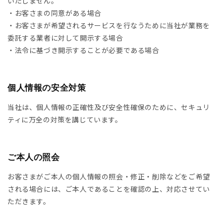
いたしません。
JITO
・お客さまの同意がある場合
・お客さまが希望されるサービスを行なうために当社が業務を
LDEN GOOSE DELUXE
委託する業者に対して開示する場合
RAND
・法令に基づき開示することが必要である場合
ACHE
個人情報の安全対策
ABEL MARANT
当社は、個人情報の正確性及び安全性確保のために、セキュリ
ティに万全の対策を講じています。
ABEL MARANT ETOILE
L SANDER
ご本人の照会
HN LAWRENCE SULLIVAN
お客さまがご本人の個人情報の照会・修正・削除などをご希望
される場合には、ご本人であることを確認の上、対応させてい
ISUKE YOSHIDA
ただきます。