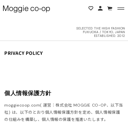
コンテンツに進む
カ
ー
ト
SELECTED:
THE HIGH FASHION
FUKUOKA / TOKYO, JAPAN
BACK
BACK
ESTABLISHED. 2012
L ITEMS
ne Studios
PRIVACY POLICY
6AW
N DEMEULEMEESTER
UTER
d yellow
個人情報保護方針
OPS
NTHEM A
moggiecoop.com( 運営：株式会社 MOGGIE CO-OP、以下当
OTTOMS
LENCIAGA
社) は、以下のとおり個人情報保護方針を定め、個人情報保護
の仕組みを構築し、個人情報の保護を推進いたします。
ESS
LLON