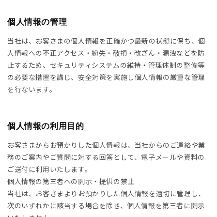
HOES
ESS
個人情報の管理
当社は、お客さまの個人情報を正確かつ最新の状態に保ち、個
AG
ANADA GOOSE
人情報への不正アクセス・紛失・破損・改ざん・漏洩などを防
止するため、セキュリティシステムの維持・管理体制の整備等
t & Cap
ika Kisada
の必要な措置を講じ、安全対策を実施し個人情報の厳重な管理
を行ないます。
CCESSORY & GOODS
ristian Wijnants
ARE GOODS & FRAGRANCE
IES VAN NOTEN
個人情報の利用目的
お客さまからお預かりした個人情報は、当社からのご連絡や業
N'S&UNISEX
M kei ninomiya
ter
務のご案内やご質問に対する回答として、電子メールや資料の
ご送付に利用いたします。
LE
Y BOY
ocial.links.line
個人情報の第三者への開示・提供の禁止
当社は、お客さまよりお預かりした個人情報を適切に管理し、
TWINE
次のいずれかに該当する場合を除き、個人情報を第三者に開示