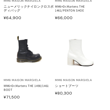
MM6 MAISON MARGIELA
MM6 MAISON MARGIELA
ニューメリックナイロンクロスボ
MM6×Dr.Martens THE
ONCLER
ディバッグ
1461/PENTON SHOE
通
¥64,900
通
¥66,000
tite robe noire
常
常
価
価
EENE and BELLE
格
格
IITO
ASSVET
sterods
MM6 MAISON MARGIELA
MM6 MAISON MARGIELA
EFE JEWELLERY
MM6×Dr.Martens THE 1490/1461
ショートブーツ
BOOT
通
¥80,300
kh
通
¥71,500
常
常
価
価