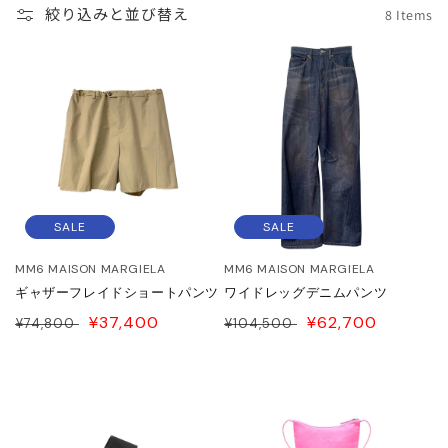
JITO
絞り込みと並び替え
8 Items
LDEN GOOSE DELUXE
RAND
ACHE
ABEL MARANT
SALE
SALE
ABEL MARANT ETOILE
MM6 MAISON MARGIELA
MM6 MAISON MARGIELA
ギャザーフレイドショートパンツ
ワイドレッグデニムパンツ
L SANDER
通
SALE
¥37,400
通
SALE
¥62,700
¥74,800
¥104,500
常
PRICE
常
PRICE
HN LAWRENCE SULLIVAN
価
価
格
格
ISUKE YOSHIDA