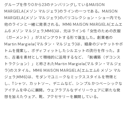
グループを作り0から23のナンバリングしているMAISON
MARGIELA(メゾン マルジェラ)のラインの一つである。MAISON
HOES
ESS
MARGIELA(メゾン マルジェラ)のパリコレクション・ショー内でも
他のラインと一緒に発表される。MM6 MAISON MARGIELA(エムエ
AG
ANADA GOOSE
ム6 メゾン マルジェラ,MM6)は、元はライン6「女性のための衣服
（ガーメント）」がスピンアウトする形で誕生した。創業者の
t & Cap
ika Kisada
Martin Margiela(マルタン・マルジェラ)は、細身のジャケットやボ
トムを提案し、ボディフィットしたシルエットの流行を作った。ま
CCESSORY & GOODS
ristian Wijnants
た、古着を素材として積極的に活用するなど、「脱構築（デコンス
トラクション）」と称されたMartin Margiela(マルタン・マルジェ
ラ)のスタイル。MM6 MAISON MARGIELA(エムエム6 メゾン マル
ARE GOODS & FRAGRANCE
IES VAN NOTEN
ジェラ,MM6)は、モダンでユニークなミックススタイルを特徴と
し、Tシャツ、カットソー、デニムなど、シンプルかつベーシックな
N'S&UNISEX
M kei ninomiya
ter
アイテムを中心に展開。ウェアラブルなデイリーウェアに新たな発
想を加えたウェア、靴、アクセサリーを展開している。
LE
Y BOY
ocial.links.line
TWINE