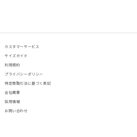
ETCHU
格
格
FIE D'HOORE
and Aloné
EFAN COOKE
カスタマーサービス
サイズガイド
ELLA McCARTNEY
利用規約
プライバシーポリシー
OM WOOD
特定商取引法に基づく表記
会社概要
LA JOHNSON
採用情報
ITED NUDE
お問い合わせ
LENTINO