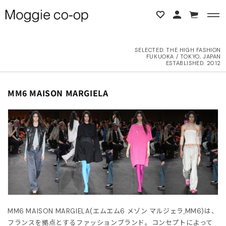
コンテンツに進む
カ
ー
ト
SELECTED:
THE HIGH FASHION
FUKUOKA / TOKYO, JAPAN
BACK
BACK
ESTABLISHED. 2012
L ITEMS
ne Studios
コ
MM6 MAISON MARGIELA
レ
ク
6AW
N DEMEULEMEESTER
シ
ョ
UTER
d yellow
ン
:
OPS
NTHEM A
OTTOMS
LENCIAGA
MM6 MAISON MARGIELA(エムエム6 メゾン マルジェラ,MM6)は、
ESS
LLON
フランスを拠点とするファッションブランド。コンセプトによって