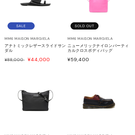
ITOWA
lor
SALE
SOLD OUT
lor BEACON
MM6 MAISON MARGIELA
MM6 MAISON MARGIELA
アナトミックレザースライドサン
ニューメリックナイロンバーティ
3.
ダル
カルクロスボディバッグ
通
SALE
¥44,000
通
¥59,400
¥88,000
ISON MARGIELA
常
PRICE
常
価
価
格
格
ARCOMONDE
rquie
KKI
6 MAISON MARGIELA