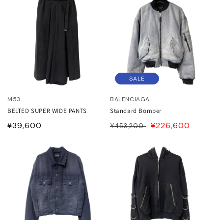
格
格
SALE
M53.
BALENCIAGA
BELTED SUPER WIDE PANTS
Standard Bomber
通
¥39,600
通
SALE
¥226,600
¥453,200
常
常
PRICE
価
価
格
格