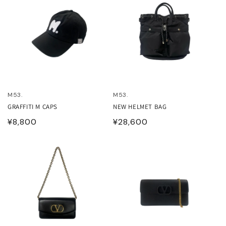
ETCHU
格
格
FIE D'HOORE
and Aloné
EFAN COOKE
M53.
M53.
ELLA McCARTNEY
GRAFFITI M CAPS
NEW HELMET BAG
通
¥8,800
通
¥28,600
OM WOOD
常
常
価
価
LA JOHNSON
格
格
ITED NUDE
LENTINO