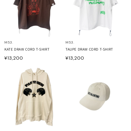
M53.
M53.
KATE DRAW CORD T-SHIRT
TAUPE DRAW CORD T-SHIRT
通
¥13,200
通
¥13,200
常
常
価
価
格
格