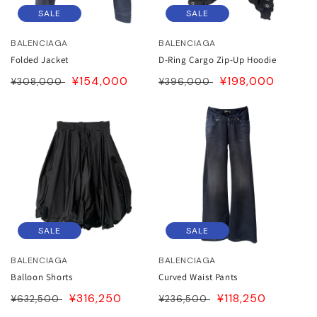
SALE
SALE
BALENCIAGA
BALENCIAGA
Folded Jacket
D-Ring Cargo Zip-Up Hoodie
通
SALE
¥154,000
通
SALE
¥198,000
¥308,000
¥396,000
常
PRICE
常
PRICE
価
価
格
格
SALE
SALE
BALENCIAGA
BALENCIAGA
Balloon Shorts
Curved Waist Pants
通
SALE
¥316,250
通
SALE
¥118,250
¥632,500
¥236,500
常
PRICE
常
PRICE