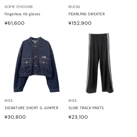
SOFIE D'HOORE
BLESS
ONCLER
fingerless rib gloves
PEARLPAD SWEATER
通
¥61,600
通
¥152,900
tite robe noire
常
常
価
価
EENE and BELLE
格
格
IITO
ASSVET
sterods
M53.
M53.
EFE JEWELLERY
SIGNATURE SHORT G-JUMPER
5LINE TRACK PANTS
通
¥30,800
通
¥23,100
kh
常
常
価
価