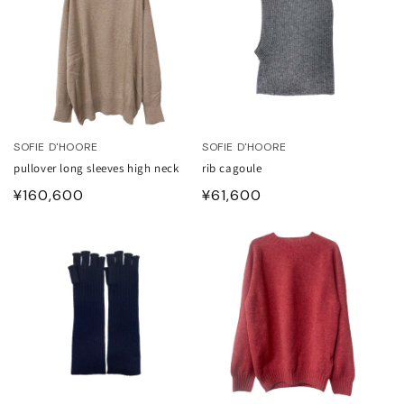
ITOWA
lor
lor BEACON
SOFIE D'HOORE
SOFIE D'HOORE
3.
pullover long sleeves high neck
rib cagoule
通
¥160,600
通
¥61,600
ISON MARGIELA
常
常
価
価
ARCOMONDE
格
格
rquie
KKI
6 MAISON MARGIELA