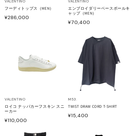
VALENTINO
VALENTINO
フーディトップス（MEN）
エンブロイダリーベースボールキ
ャップ（MEN）
通
¥286,000
通
¥70,400
常
常
価
価
格
格
VALENTINO
M53.
ロイコ ナッパカーフスキン スニ
TWIST DRAW CORD T-SHIRT
ーカー
通
¥15,400
通
¥110,000
常
常
価
価