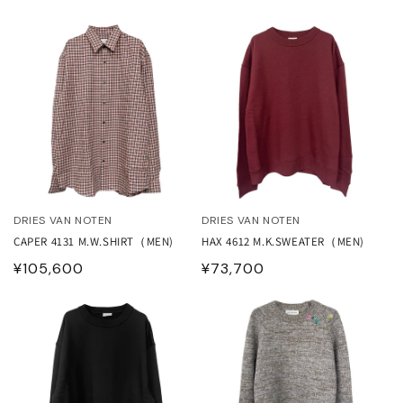
常
価
価
格
格
DRIES VAN NOTEN
DRIES VAN NOTEN
CAPER 4131 M.W.SHIRT（MEN)
HAX 4612 M.K.SWEATER（MEN)
通
¥105,600
通
¥73,700
常
常
価
価
格
格