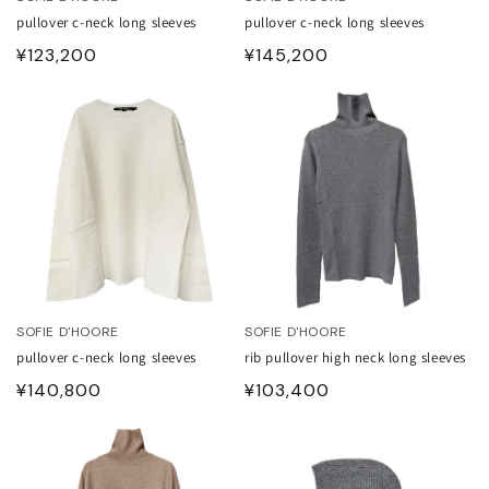
JITO
pullover c-neck long sleeves
pullover c-neck long sleeves
通
¥123,200
通
¥145,200
LDEN GOOSE DELUXE
常
常
RAND
価
価
格
格
ACHE
ABEL MARANT
ABEL MARANT ETOILE
L SANDER
SOFIE D'HOORE
SOFIE D'HOORE
pullover c-neck long sleeves
rib pullover high neck long sleeves
HN LAWRENCE SULLIVAN
通
¥140,800
通
¥103,400
常
常
価
価
ISUKE YOSHIDA
格
格