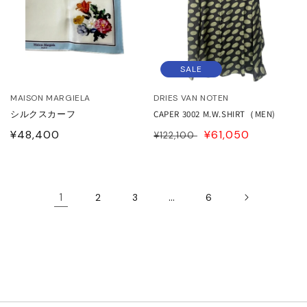
SALE
MAISON MARGIELA
DRIES VAN NOTEN
シルクスカーフ
CAPER 3002 M.W.SHIRT（MEN)
通
¥48,400
通
SALE
¥61,050
¥122,100
常
常
PRICE
価
価
格
格
1
…
2
3
6