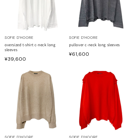
HOES
ESS
AG
ANADA GOOSE
SOFIE D'HOORE
SOFIE D'HOORE
t & Cap
ika Kisada
oversized t-shirt c-neck long
pullover c-neck long sleeves
sleeves
通
¥61,600
通
¥39,600
CCESSORY & GOODS
ristian Wijnants
常
常
価
価
格
ARE GOODS & FRAGRANCE
IES VAN NOTEN
格
N'S&UNISEX
M kei ninomiya
ter
LE
Y BOY
ocial.links.line
TWINE
SOFIE D'HOORE
SOFIE D'HOORE