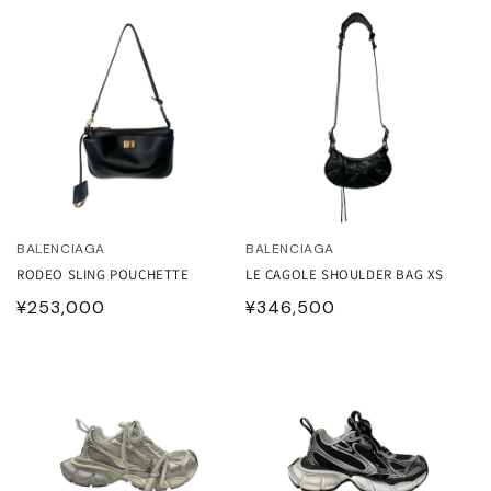
価
価
格
格
BALENCIAGA
BALENCIAGA
RODEO SLING POUCHETTE
LE CAGOLE SHOULDER BAG XS
通
¥253,000
通
¥346,500
常
常
価
価
格
格