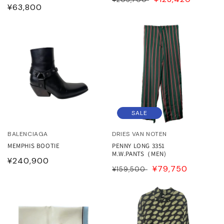
通
¥63,800
常
PRICE
常
価
価
格
格
SALE
BALENCIAGA
DRIES VAN NOTEN
MEMPHIS BOOTIE
PENNY LONG 3351
M.W.PANTS（MEN)
通
¥240,900
通
SALE
¥79,750
¥159,500
常
常
PRICE
価
価
格
格