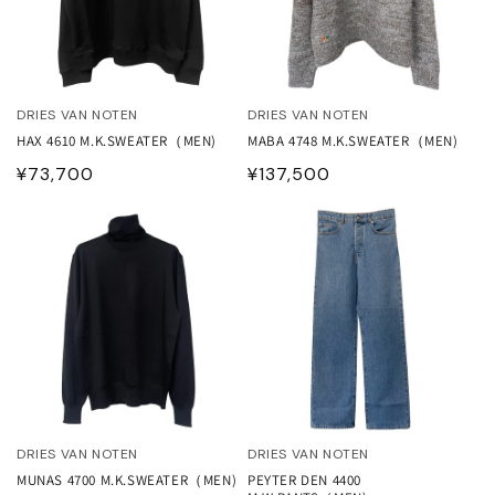
DRIES VAN NOTEN
DRIES VAN NOTEN
HAX 4610 M.K.SWEATER（MEN)
MABA 4748 M.K.SWEATER（MEN)
通
¥73,700
通
¥137,500
常
常
価
価
格
格
DRIES VAN NOTEN
DRIES VAN NOTEN
MUNAS 4700 M.K.SWEATER（MEN)
PEYTER DEN 4400