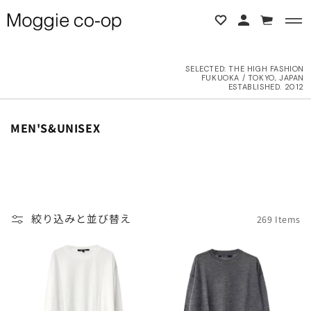
コンテンツに進む
カ
ー
ト
SELECTED:
THE HIGH FASHION
FUKUOKA / TOKYO, JAPAN
BACK
BACK
ESTABLISHED. 2012
L ITEMS
ne Studios
コ
MEN'S&UNISEX
レ
ク
6AW
N DEMEULEMEESTER
シ
ョ
UTER
d yellow
ン
絞り込みと並び替え
269 Items
:
OPS
NTHEM A
OTTOMS
LENCIAGA
ESS
LLON