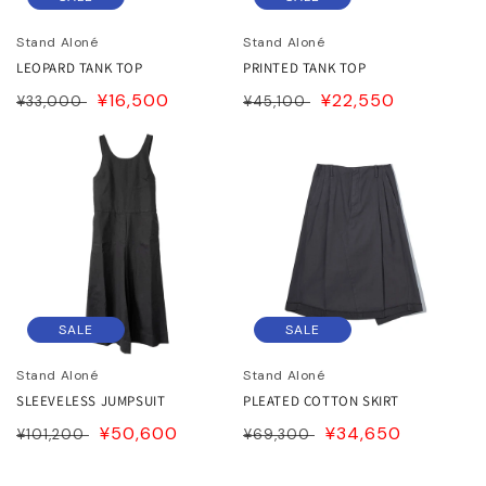
JITO
Stand Aloné
Stand Aloné
LDEN GOOSE DELUXE
LEOPARD TANK TOP
PRINTED TANK TOP
通
SALE
¥16,500
通
SALE
¥22,550
RAND
¥33,000
¥45,100
常
PRICE
常
PRICE
価
価
ACHE
格
格
ABEL MARANT
ABEL MARANT ETOILE
L SANDER
SALE
SALE
Stand Aloné
Stand Aloné
HN LAWRENCE SULLIVAN
SLEEVELESS JUMPSUIT
PLEATED COTTON SKIRT
通
SALE
¥50,600
通
SALE
¥34,650
¥101,200
¥69,300
ISUKE YOSHIDA
常
PRICE
常
PRICE
価
価