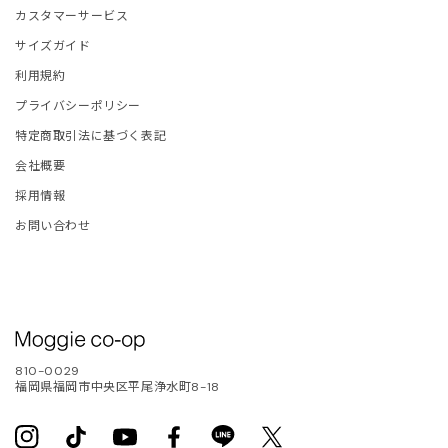
カスタマーサービス
ONCLER
サイズガイド
利用規約
tite robe noire
プライバシーポリシー
EENE and BELLE
特定商取引法に基づく表記
会社概要
IITO
採用情報
お問い合わせ
ASSVET
sterods
EFE JEWELLERY
810-0029
福岡県福岡市中央区平尾浄水町8-18
kh
Instagram
TikTok
YouTube
Facebook
Translation
Twitter