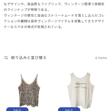
なデザインや、高品質なファブリック、ヴィンテージ感漂う雰囲気
のラインナップが特徴である。
HOES
ESS
ヴィンテージの感性と自由なストリートムードを落とし込んだコレ
クションの展開は長年ヴィンテージアイテムを収集してきたデザイ
AG
ANADA GOOSE
ナーならではの視点が反映されている。
t & Cap
ika Kisada
CCESSORY & GOODS
ristian Wijnants
絞り込みと並び替え
6 Items
ARE GOODS & FRAGRANCE
IES VAN NOTEN
N'S&UNISEX
M kei ninomiya
ter
LE
Y BOY
ocial.links.line
TWINE
SALE
SALE