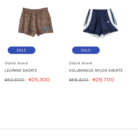
ITOWA
格
格
lor
lor BEACON
SALE
SALE
3.
Stand Aloné
Stand Aloné
ISON MARGIELA
LEOPARD SHORTS
VOLUMINOUS NYLON SHORTS
通
SALE
¥25,300
通
SALE
¥29,700
¥50,600
¥59,400
ARCOMONDE
常
PRICE
常
PRICE
価
価
rquie
格
格
KKI
6 MAISON MARGIELA