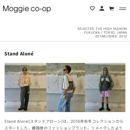
コンテンツに進む
カ
ー
ト
SELECTED:
THE HIGH FASHION
FUKUOKA / TOKYO, JAPAN
BACK
BACK
ESTABLISHED. 2012
L ITEMS
ne Studios
コ
Stand Aloné
レ
ク
6AW
N DEMEULEMEESTER
シ
ョ
UTER
d yellow
ン
:
OPS
NTHEM A
OTTOMS
LENCIAGA
Stand Aloné
(スタンドアローン)は、2016年秋冬コレクションから
ESS
LLON
スタートした、韓国発のファッションブランド。リメイクしたよう