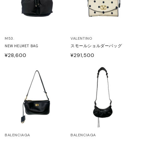
HOES
ESS
AG
ANADA GOOSE
M53.
VALENTINO
t & Cap
ika Kisada
NEW HELMET BAG
スモールショルダーバッグ
通
¥28,600
通
¥291,500
CCESSORY & GOODS
ristian Wijnants
常
常
価
価
格
格
ARE GOODS & FRAGRANCE
IES VAN NOTEN
N'S&UNISEX
M kei ninomiya
ter
LE
Y BOY
ocial.links.line
TWINE
BALENCIAGA
BALENCIAGA