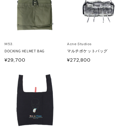
ITOWA
lor
lor BEACON
M53.
Acne Studios
3.
DOCKING HELMET BAG
マルチポケットバッグ
通
¥29,700
通
¥272,800
ISON MARGIELA
常
常
価
価
ARCOMONDE
格
格
rquie
KKI
6 MAISON MARGIELA