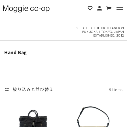
コンテンツに進む
カ
ー
ト
SELECTED:
THE HIGH FASHION
FUKUOKA / TOKYO, JAPAN
BACK
BACK
ESTABLISHED. 2012
L ITEMS
ne Studios
コ
Hand Bag
レ
ク
6AW
N DEMEULEMEESTER
シ
ョ
UTER
d yellow
ン
絞り込みと並び替え
9 Items
:
OPS
NTHEM A
OTTOMS
LENCIAGA
ESS
LLON