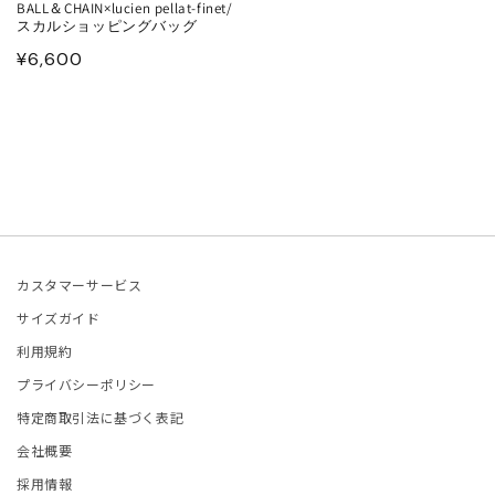
BALL＆CHAIN×lucien pellat-finet/
スカルショッピングバッグ
ONCLER
通
¥6,600
常
tite robe noire
価
格
EENE and BELLE
IITO
ASSVET
カスタマーサービス
sterods
サイズガイド
利用規約
EFE JEWELLERY
プライバシーポリシー
特定商取引法に基づく表記
kh
会社概要
採用情報