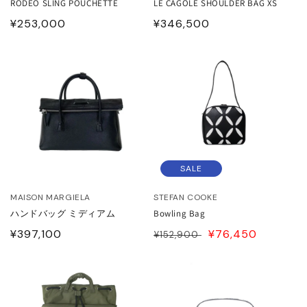
RODEO SLING POUCHETTE
LE CAGOLE SHOULDER BAG XS
JITO
通
¥253,000
通
¥346,500
常
常
LDEN GOOSE DELUXE
価
価
RAND
格
格
ACHE
ABEL MARANT
SALE
ABEL MARANT ETOILE
MAISON MARGIELA
STEFAN COOKE
L SANDER
ハンドバッグ ミディアム
Bowling Bag
通
¥397,100
通
SALE
¥76,450
¥152,900
HN LAWRENCE SULLIVAN
常
常
PRICE
価
価
ISUKE YOSHIDA
格
格