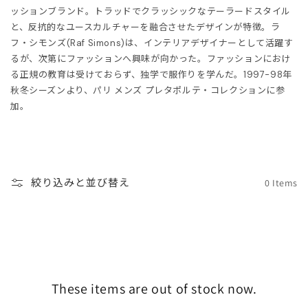
ッションブランド。トラッドでクラッシックなテーラードスタイル
と、反抗的なユースカルチャーを融合させたデザインが特徴。ラ
HOES
ESS
フ・シモンズ(Raf Simons)は、インテリアデザイナーとして活躍す
るが、次第にファッションへ興味が向かった。ファッションにおけ
AG
ANADA GOOSE
る正規の教育は受けておらず、独学で服作りを学んだ。1997-98年
秋冬シーズンより、パリ メンズ プレタポルテ・コレクションに参
t & Cap
ika Kisada
加。
CCESSORY & GOODS
ristian Wijnants
ARE GOODS & FRAGRANCE
IES VAN NOTEN
絞り込みと並び替え
0 Items
N'S&UNISEX
M kei ninomiya
ter
LE
Y BOY
ocial.links.line
TWINE
These items are out of stock now.