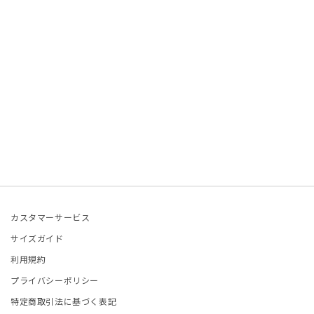
JITO
LDEN GOOSE DELUXE
RAND
ACHE
ABEL MARANT
ABEL MARANT ETOILE
L SANDER
カスタマーサービス
サイズガイド
HN LAWRENCE SULLIVAN
利用規約
プライバシーポリシー
ISUKE YOSHIDA
特定商取引法に基づく表記