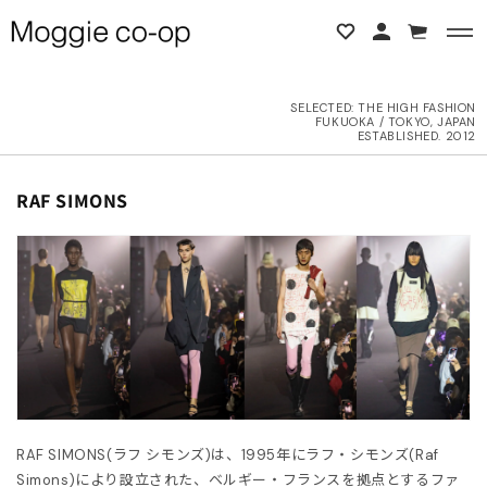
コンテンツに進む
カ
ー
ト
SELECTED:
THE HIGH FASHION
FUKUOKA / TOKYO, JAPAN
BACK
BACK
ESTABLISHED. 2012
L ITEMS
ne Studios
コ
RAF SIMONS
レ
ク
6AW
N DEMEULEMEESTER
シ
ョ
UTER
d yellow
ン
:
OPS
NTHEM A
OTTOMS
LENCIAGA
RAF SIMONS(ラフ シモンズ)は、1995年にラフ・シモンズ(Raf
ESS
LLON
Simons)により設立された、ベルギー・フランスを拠点とするファ