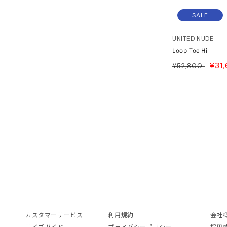
JITO
SALE
LDEN GOOSE DELUXE
UNITED NUDE
Loop Toe Hi
RAND
通
SAL
¥31
¥52,800
常
PRI
ACHE
価
格
ABEL MARANT
ABEL MARANT ETOILE
L SANDER
HN LAWRENCE SULLIVAN
ISUKE YOSHIDA
カスタマーサービス
利用規約
会社