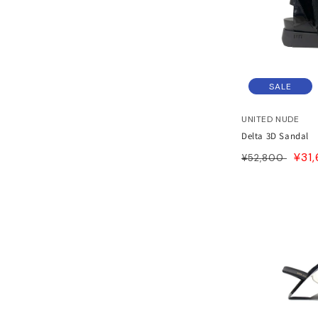
ESS
LLON
HOES
ESS
AG
ANADA GOOSE
SALE
t & Cap
ika Kisada
UNITED NUDE
Delta 3D Sandal
CCESSORY & GOODS
ristian Wijnants
通
SAL
¥31
¥52,800
常
PRI
ARE GOODS & FRAGRANCE
IES VAN NOTEN
価
格
N'S&UNISEX
M kei ninomiya
n
ter
LE
Y BOY
ocial.links.line
TWINE