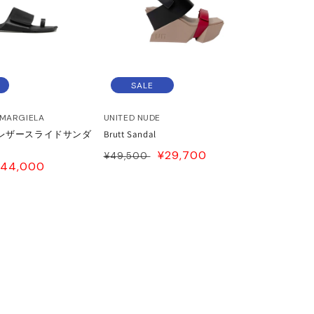
SALE
 MARGIELA
UNITED NUDE
レザースライドサンダ
Brutt Sandal
通
SALE
¥29,700
¥49,500
SALE
¥44,000
常
PRICE
RICE
価
格