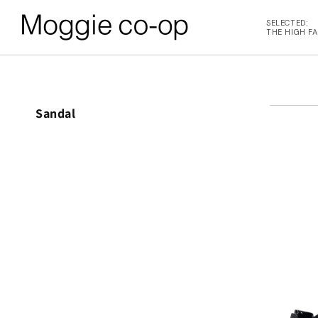
コンテンツに進む
SELECTED:
THE HIGH F
BACK
BACK
コ
Sandal
レ
L ITEMS
ne Studios
ク
シ
6AW
N DEMEULEMEESTER
ョ
ン
:
UTER
d yellow
OPS
NTHEM A
OTTOMS
LENCIAGA