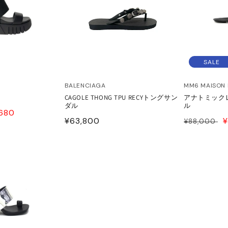
SALE
BALENCIAGA
MM6 MAISON
CAGOLE THONG TPU RECYトングサン
アナトミック
ダル
ル
E
,680
通
¥63,800
通
¥88,000
CE
常
常
P
価
価
格
格