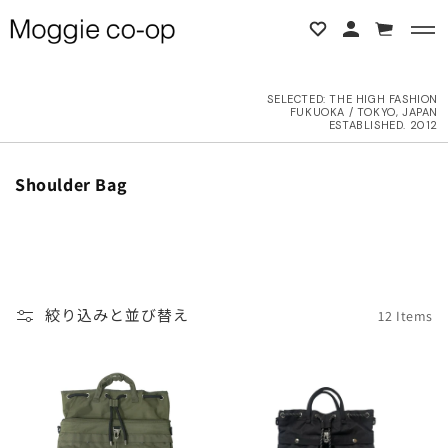
コンテンツに進む
カ
ー
ト
SELECTED:
THE HIGH FASHION
FUKUOKA / TOKYO, JAPAN
BACK
BACK
ESTABLISHED. 2012
L ITEMS
ne Studios
コ
Shoulder Bag
レ
ク
6AW
N DEMEULEMEESTER
シ
ョ
UTER
d yellow
ン
絞り込みと並び替え
12 Items
:
OPS
NTHEM A
OTTOMS
LENCIAGA
ESS
LLON