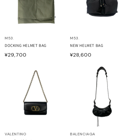
HOES
ESS
AG
ANADA GOOSE
M53.
M53.
t & Cap
ika Kisada
DOCKING HELMET BAG
NEW HELMET BAG
通
¥29,700
通
¥28,600
CCESSORY & GOODS
ristian Wijnants
常
常
価
価
格
格
ARE GOODS & FRAGRANCE
IES VAN NOTEN
N'S&UNISEX
M kei ninomiya
ter
LE
Y BOY
ocial.links.line
TWINE
VALENTINO
BALENCIAGA