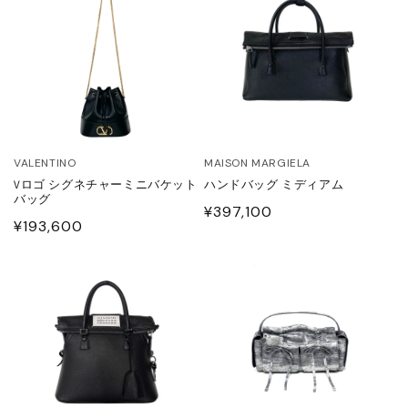
ITOWA
lor
lor BEACON
3.
VALENTINO
MAISON MARGIELA
Vロゴ シグネチャーミニバケット
ハンドバッグ ミディアム
ISON MARGIELA
バッグ
通
¥397,100
通
¥193,600
常
ARCOMONDE
常
価
価
格
格
rquie
KKI
6 MAISON MARGIELA