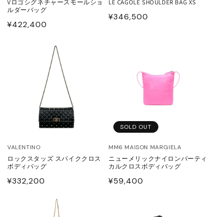
Vロゴシグネチャースモールショ
LE CAGOLE SHOULDER BAG XS
JITO
ルダーバッグ
通
¥346,500
通
¥422,400
常
LDEN GOOSE DELUXE
常
価
RAND
価
格
格
ACHE
ABEL MARANT
ABEL MARANT ETOILE
SOLD OUT
L SANDER
VALENTINO
MM6 MAISON MARGIELA
ロックスタッズ スパイククロス
ニューメリックナイロンバーティ
ボディバッグ
カルクロスボディバッグ
HN LAWRENCE SULLIVAN
通
¥332,200
通
¥59,400
常
常
ISUKE YOSHIDA
価
価
格
格