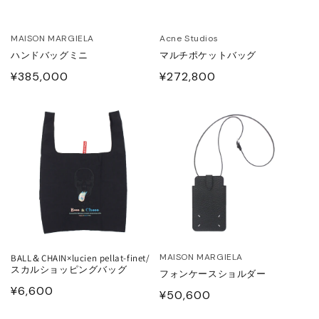
ONCLER
MAISON MARGIELA
Acne Studios
ハンドバッグミニ
マルチポケットバッグ
tite robe noire
通
¥385,000
通
¥272,800
常
常
EENE and BELLE
価
価
格
格
IITO
ASSVET
sterods
EFE JEWELLERY
MAISON MARGIELA
BALL＆CHAIN×lucien pellat-finet/
スカルショッピングバッグ
フォンケースショルダー
kh
通
¥6,600
通
¥50,600
常
常