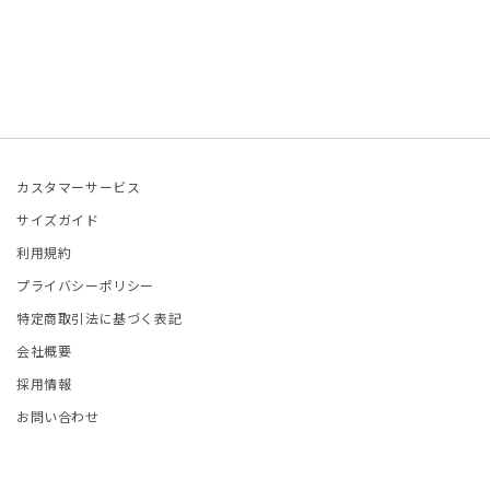
ETCHU
価
価
格
格
FIE D'HOORE
and Aloné
EFAN COOKE
カスタマーサービス
サイズガイド
ELLA McCARTNEY
利用規約
OM WOOD
プライバシーポリシー
特定商取引法に基づく表記
LA JOHNSON
会社概要
採用情報
ITED NUDE
お問い合わせ
LENTINO