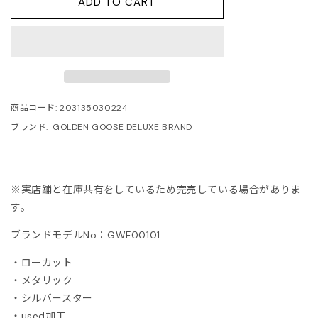
ADD TO CART
ITOWA
lor
lor BEACON
商品コード:
203135030224
3.
ブランド:
GOLDEN GOOSE DELUXE BRAND
ISON MARGIELA
※実店舗と在庫共有をしているため完売している場合がありま
ARCOMONDE
す。
rquie
ブランドモデルNo：
GWF00101
・ローカット
KKI
・メタリック
・シルバースター
6 MAISON MARGIELA
・used加工