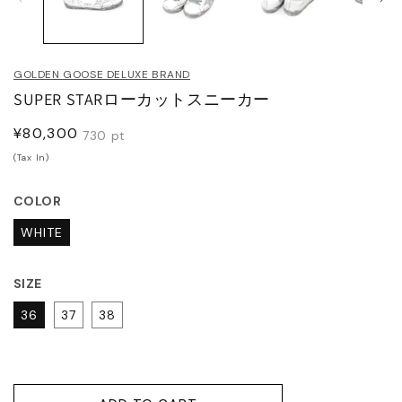
JITO
メ
デ
ィ
LDEN GOOSE DELUXE
ア
GOLDEN GOOSE DELUXE BRAND
(1)
(2
RAND
を
SUPER STARローカットスニーカー
開
く
ACHE
通
¥80,300
730
pt
常
(Tax In)
価
ABEL MARANT
格
COLOR
ABEL MARANT ETOILE
WHITE
L SANDER
SIZE
36
37
38
HN LAWRENCE SULLIVAN
ISUKE YOSHIDA