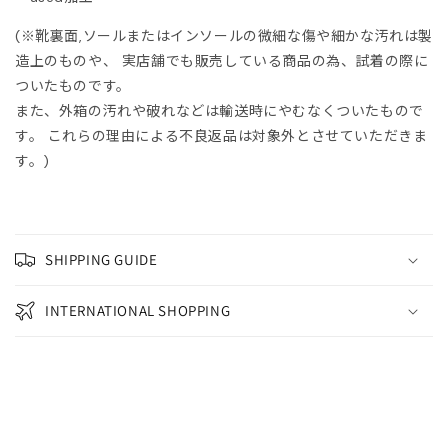
ONCLER
(※靴裏面,ソールまたはインソールの微細な傷や細かな汚れは製
造上のものや、 実店舗でも販売している商品の為、試着の際に
tite robe noire
ついたものです。
また、外箱の汚れや破れなどは輸送時にやむなくついたもので
EENE and BELLE
す。 これらの理由による不良返品は対象外とさせていただきま
す。)
IITO
ASSVET
SHIPPING GUIDE
sterods
INTERNATIONAL SHOPPING
EFE JEWELLERY
kh