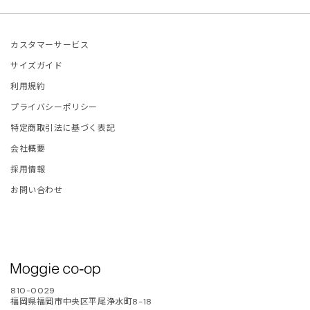
ETCHU
FIE D'HOORE
カスタマーサービス
サイズガイド
and Aloné
利用規約
EFAN COOKE
プライバシーポリシー
特定商取引法に基づく表記
ELLA McCARTNEY
会社概要
採用情報
OM WOOD
お問い合わせ
LA JOHNSON
ITED NUDE
LENTINO
810-0029
福岡県福岡市中央区平尾浄水町8-18