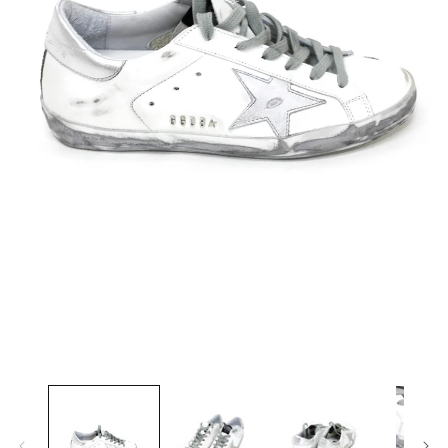
HOES
ESS
AG
ANADA GOOSE
t & Cap
ika Kisada
CCESSORY & GOODS
ristian Wijnants
ARE GOODS & FRAGRANCE
IES VAN NOTEN
N'S&UNISEX
M kei ninomiya
ter
LE
Y BOY
ocial.links.line
モ
ー
TWINE
ダ
ル
で