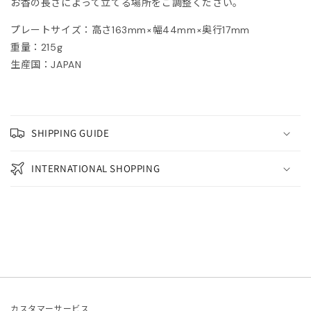
お香の長さによって立てる場所をご調整ください。
ONCLER
プレートサイズ：高さ163mm×幅44mm×奥行17mm
重量：215g
tite robe noire
生産国：JAPAN
EENE and BELLE
IITO
SHIPPING GUIDE
ASSVET
INTERNATIONAL SHOPPING
sterods
EFE JEWELLERY
kh
カスタマーサービス