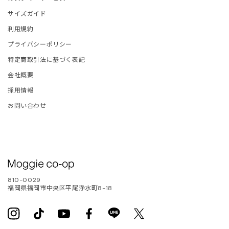
ETCHU
サイズガイド
FIE D'HOORE
利用規約
プライバシーポリシー
and Aloné
特定商取引法に基づく表記
会社概要
EFAN COOKE
採用情報
ELLA McCARTNEY
お問い合わせ
OM WOOD
LA JOHNSON
810-0029
ITED NUDE
福岡県福岡市中央区平尾浄水町8-18
LENTINO
Instagram
TikTok
YouTube
Facebook
Translation
Twitter
missing: