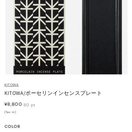
HOES
ESS
AG
ANADA GOOSE
t & Cap
ika Kisada
CCESSORY & GOODS
ristian Wijnants
ARE GOODS & FRAGRANCE
IES VAN NOTEN
モ
ー
KITOWA
ダ
N'S&UNISEX
M kei ninomiya
KITOWA/ポーセリンインセンスプレート
ル
ter
で
通
¥8,800
メ
LE
Y BOY
80
pt
デ
ocial.links.line
常
(Tax In)
ィ
価
ア
TWINE
(1)
格
COLOR
を