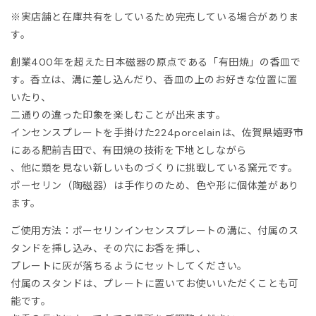
ITOWA
※実店舗と在庫共有をしているため完売している場合がありま
す。
lor
創業400年を超えた日本磁器の原点である「有田焼」の香皿で
す。香立は、溝に差し込んだり、香皿の上のお好きな位置に置
lor BEACON
いたり、
二通りの違った印象を楽しむことが出来ます。
3.
インセンスプレートを手掛けた224porcelainは、佐賀県嬉野市
にある肥前吉田で、有田焼の技術を下地としながら
ISON MARGIELA
、他に類を見ない新しいものづくりに挑戦している窯元です。
ポーセリン（陶磁器）は手作りのため、色や形に個体差があり
ARCOMONDE
ます。
rquie
ご使用方法：ポーセリンインセンスプレートの溝に、付属のス
タンドを挿し込み、その穴にお香を挿し、
KKI
プレートに灰が落ちるようにセットしてください。
付属のスタンドは、プレートに置いてお使いいただくことも可
6 MAISON MARGIELA
能です。