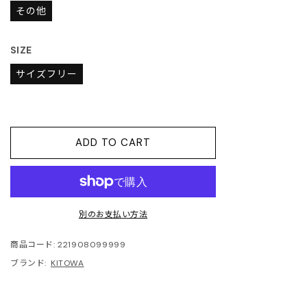
開
JITO
その他
く
LDEN GOOSE DELUXE
SIZE
RAND
サイズフリー
ACHE
ABEL MARANT
ADD TO CART
ABEL MARANT ETOILE
L SANDER
別のお支払い方法
HN LAWRENCE SULLIVAN
商品コード:
221908099999
ブランド:
KITOWA
ISUKE YOSHIDA