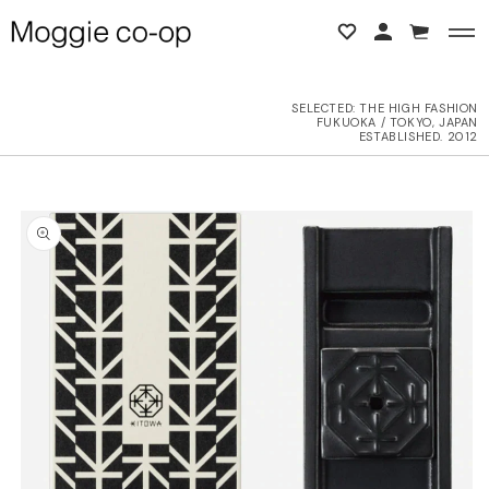
コンテンツに進む
カ
ー
ト
SELECTED:
THE HIGH FASHION
FUKUOKA / TOKYO, JAPAN
BACK
BACK
ESTABLISHED. 2012
L ITEMS
ne Studios
商品情報にスキップ
6AW
N DEMEULEMEESTER
UTER
d yellow
OPS
NTHEM A
OTTOMS
LENCIAGA
ESS
LLON