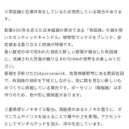
ITOWA
※実店舗と在庫共有をしているため完売している場合がありま
lor
す。
創業400年を迎えた日本磁器の原点である「有田焼」の器を用
lor BEACON
いたセンティッドキャンドル。植物性ワックスをブレンド、安
定感ある香り立ちと燃焼が特徴です。
3.
長い歴史の中で培われた技術と新しい感覚が融合した有田焼
に、洗練された芳香が織りなすKITOWAの世界をお楽しみくだ
ISON MARGIELA
さい。
容器を手掛けた224porcelainは、佐賀県嬉野市にある肥前吉田
ARCOMONDE
で、有田焼の技術を下地としながら、他に類を見ない新しいも
のづくりに挑戦している窯元です。ポーセリン（陶磁器）は手
rquie
作りのため、色や形に個体差があります。
KKI
三重県産ヒノキオイル配合。高級感のあるヒノキの香りに、ゼ
ラニウムやイリスを加えることで華やかさを表現。アクセント
6 MAISON MARGIELA
としてサンダルウッドを加え、深みを出しています。