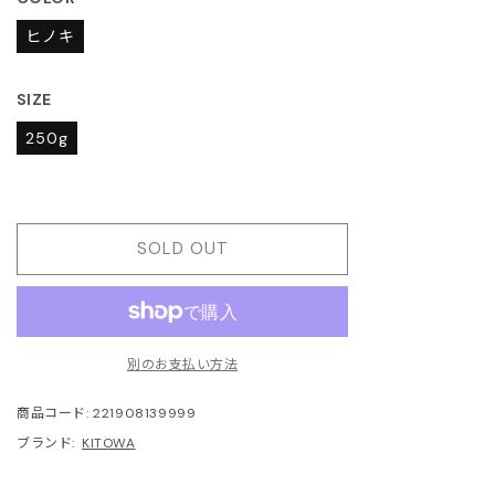
を
JITO
開
ヒノキ
く
LDEN GOOSE DELUXE
SIZE
RAND
250g
ACHE
ABEL MARANT
SOLD OUT
ABEL MARANT ETOILE
L SANDER
別のお支払い方法
HN LAWRENCE SULLIVAN
商品コード:
221908139999
ブランド:
KITOWA
ISUKE YOSHIDA