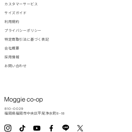
ETCHU
カスタマーサービス
サイズガイド
FIE D'HOORE
利用規約
and Aloné
プライバシーポリシー
特定商取引法に基づく表記
EFAN COOKE
会社概要
採用情報
ELLA McCARTNEY
お問い合わせ
OM WOOD
LA JOHNSON
ITED NUDE
810-0029
福岡県福岡市中央区平尾浄水町8-18
LENTINO
Instagram
TikTok
YouTube
Facebook
Translation
Twitter