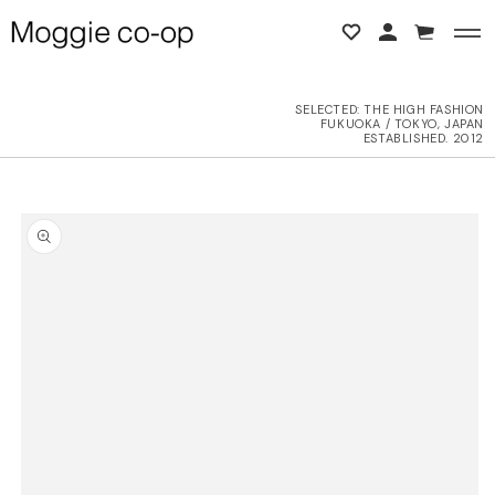
コンテンツに進む
カ
ー
ト
SELECTED:
THE HIGH FASHION
FUKUOKA / TOKYO, JAPAN
BACK
BACK
ESTABLISHED. 2012
L ITEMS
ne Studios
商品情報にスキップ
6AW
N DEMEULEMEESTER
UTER
d yellow
OPS
NTHEM A
OTTOMS
LENCIAGA
ESS
LLON