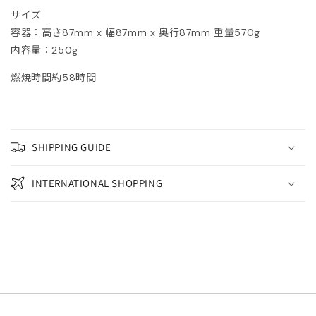
サイズ
ONCLER
容器：高さ87mm x 幅87mm x 奥行87mm 重量570g
内容量：250g
tite robe noire
燃焼時間約58時間
EENE and BELLE
IITO
SHIPPING GUIDE
ASSVET
INTERNATIONAL SHOPPING
sterods
EFE JEWELLERY
kh