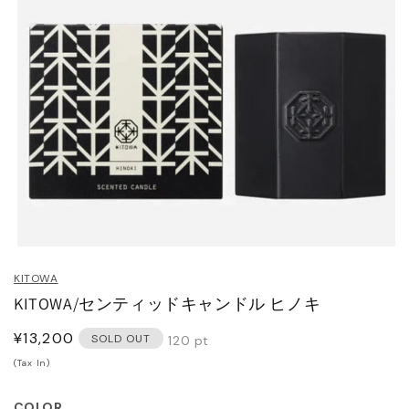
HOES
ESS
AG
ANADA GOOSE
t & Cap
ika Kisada
CCESSORY & GOODS
ristian Wijnants
ARE GOODS & FRAGRANCE
IES VAN NOTEN
モ
ー
N'S&UNISEX
M kei ninomiya
KITOWA
ダ
ter
KITOWA/センティッドキャンドル ヒノキ
ル
で
LE
Y BOY
通
¥13,200
メ
ocial.links.line
SOLD OUT
120
pt
デ
常
(Tax In)
ィ
TWINE
価
ア
(1)
格
COLOR