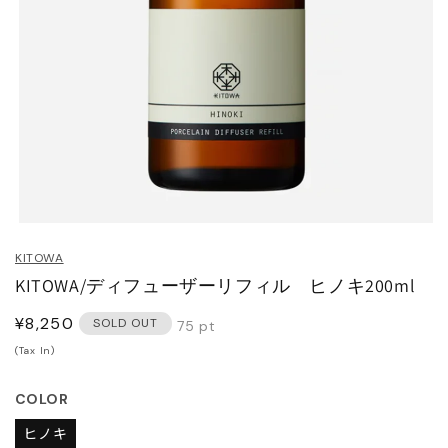
HOES
ESS
AG
ANADA GOOSE
t & Cap
ika Kisada
CCESSORY & GOODS
ristian Wijnants
モ
ー
ARE GOODS & FRAGRANCE
IES VAN NOTEN
KITOWA
ダ
KITOWA/ディフューザーリフィル ヒノキ200ml
ル
N'S&UNISEX
M kei ninomiya
で
ter
通
¥8,250
メ
SOLD OUT
75
pt
デ
常
(Tax In)
LE
Y BOY
ィ
価
ocial.links.line
ア
(1)
格
COLOR
TWINE
を
開
ヒノキ
く