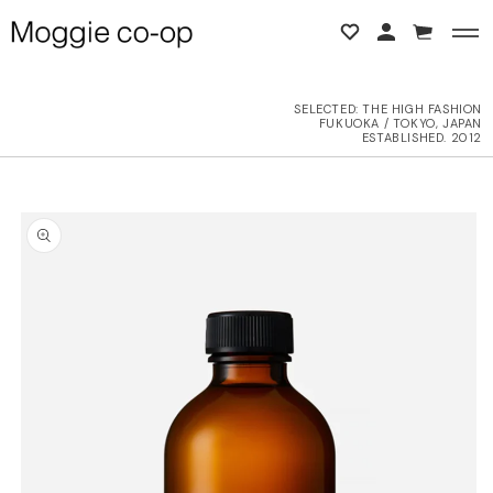
コンテンツに進む
カ
ー
ト
SELECTED:
THE HIGH FASHION
FUKUOKA / TOKYO, JAPAN
BACK
BACK
ESTABLISHED. 2012
L ITEMS
ne Studios
商品情報にスキップ
6AW
N DEMEULEMEESTER
UTER
d yellow
OPS
NTHEM A
OTTOMS
LENCIAGA
ESS
LLON