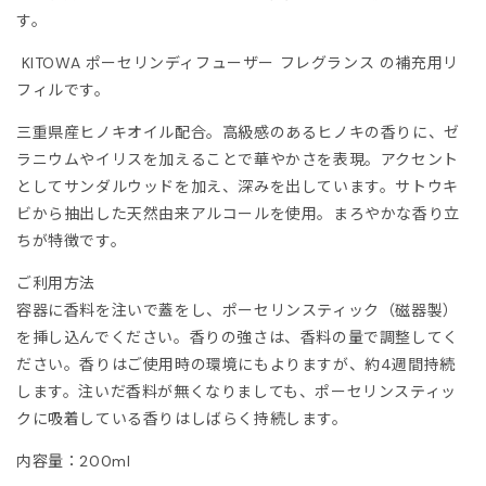
ITOWA
す。
KITOWA ポーセリンディフューザー フレグランス の補充用リ
lor
フィルです。
lor BEACON
三重県産ヒノキオイル配合。高級感のあるヒノキの香りに、ゼ
ラニウムやイリスを加えることで華やかさを表現。アクセント
3.
としてサンダルウッドを加え、深みを出しています。サトウキ
ビから抽出した天然由来アルコールを使用。まろやかな香り立
ISON MARGIELA
ちが特徴です。
ご利用方法
ARCOMONDE
容器に香料を注いで蓋をし、ポーセリンスティック（磁器製）
を挿し込んでください。香りの強さは、香料の量で調整してく
rquie
ださい。香りはご使用時の環境にもよりますが、約4週間持続
します。注いだ香料が無くなりましても、ポーセリンスティッ
KKI
クに吸着している香りはしばらく持続します。
内容量：200ml
6 MAISON MARGIELA