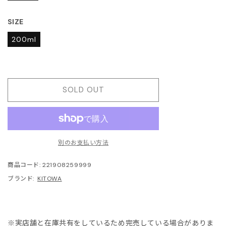
JITO
SIZE
LDEN GOOSE DELUXE
200ml
RAND
ACHE
SOLD OUT
ABEL MARANT
ABEL MARANT ETOILE
別のお支払い方法
L SANDER
商品コード:
221908259999
HN LAWRENCE SULLIVAN
ブランド:
KITOWA
ISUKE YOSHIDA
※実店舗と在庫共有をしているため完売している場合がありま