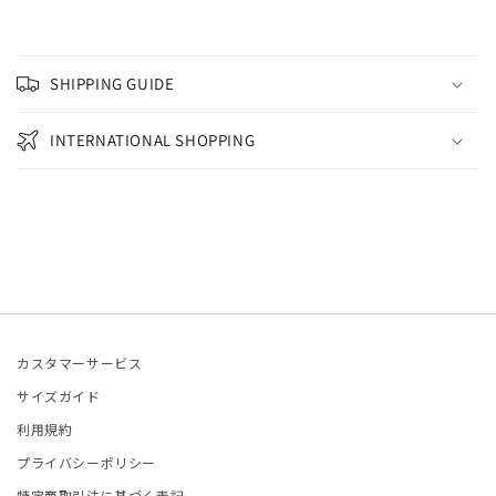
ONCLER
SHIPPING GUIDE
tite robe noire
INTERNATIONAL SHOPPING
EENE and BELLE
IITO
ASSVET
sterods
カスタマーサービス
EFE JEWELLERY
サイズガイド
利用規約
kh
プライバシーポリシー