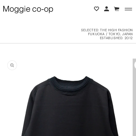
コンテンツに進む
カ
ー
ト
SELECTED:
THE HIGH FASHION
FUKUOKA / TOKYO, JAPAN
BACK
BACK
ESTABLISHED. 2012
L ITEMS
ne Studios
商品情報にスキップ
6AW
N DEMEULEMEESTER
UTER
d yellow
OPS
NTHEM A
OTTOMS
LENCIAGA
ESS
LLON