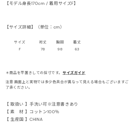
【モデル身長170cm / 着用サイズF】
ONCLER
tite robe noire
【サイズ詳細】（単位：cm）
EENE and BELLE
サイズ
裄丈
胸囲
着丈
F
78
98
63
IITO
ASSVET
＊商品を平置きしての採寸です。
サイズガイド
注意
画面上と実物では多少色具合が異なって見える場合もございますご
了承ください。
sterods
EFE JEWELLERY
【 取扱い 】手洗い可※注意書きあり
【 素 材 】コットン100％
【 生産国 】CHINA
kh