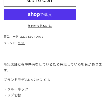
ADD TO CART
ITOWA
lor
別のお支払い方法
lor BEACON
商品コード:
222782040105
3.
ブランド:
M53.
ISON MARGIELA
※実店舗と在庫共有をしているため完売している場合がありま
ARCOMONDE
す。
rquie
ブランドモデルNo：MC-016
・クルーネック
KKI
・リブ切替
6 MAISON MARGIELA