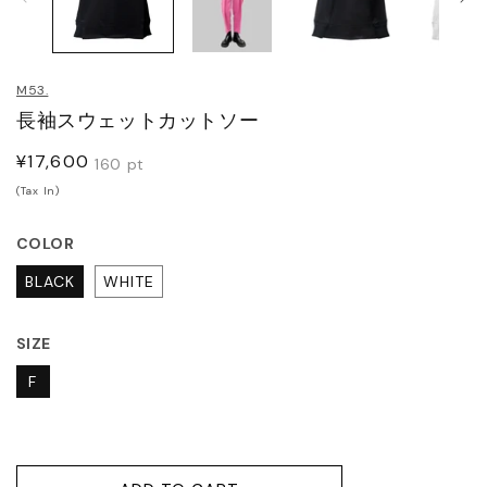
JITO
メ
デ
ィ
LDEN GOOSE DELUXE
ア
M53.
(1)
(2
RAND
を
長袖スウェットカットソー
開
く
ACHE
通
¥17,600
160
pt
常
(Tax In)
価
ABEL MARANT
格
COLOR
ABEL MARANT ETOILE
BLACK
WHITE
L SANDER
SIZE
F
HN LAWRENCE SULLIVAN
ISUKE YOSHIDA