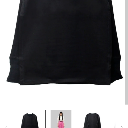
HOES
ESS
AG
ANADA GOOSE
t & Cap
ika Kisada
CCESSORY & GOODS
ristian Wijnants
ARE GOODS & FRAGRANCE
IES VAN NOTEN
N'S&UNISEX
M kei ninomiya
ter
LE
Y BOY
ocial.links.line
モ
ー
TWINE
ダ
ル
で