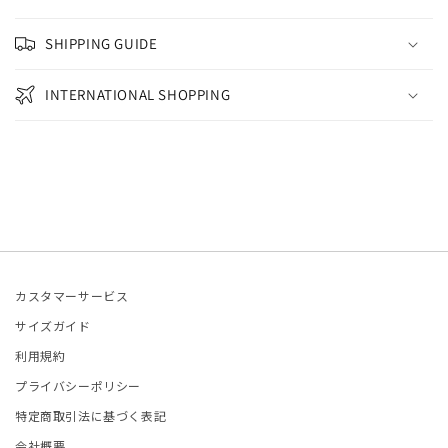
ETCHU
SHIPPING GUIDE
FIE D'HOORE
INTERNATIONAL SHOPPING
and Aloné
EFAN COOKE
ELLA McCARTNEY
OM WOOD
カスタマーサービス
LA JOHNSON
サイズガイド
利用規約
ITED NUDE
プライバシーポリシー
LENTINO
特定商取引法に基づく表記
会社概要