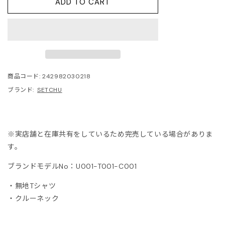
ADD TO CART
ITOWA
lor
lor BEACON
商品コード:
242982030218
3.
ブランド:
SETCHU
ISON MARGIELA
※実店舗と在庫共有をしているため完売している場合がありま
ARCOMONDE
す。
rquie
ブランドモデルNo：U001-T001-C001
・無地Tシャツ
KKI
・クルーネック
6 MAISON MARGIELA