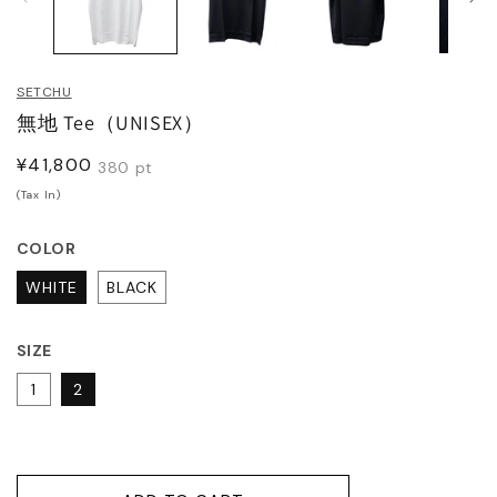
JITO
メ
デ
ィ
LDEN GOOSE DELUXE
ア
SETCHU
(1)
(2
RAND
を
無地 Tee（UNISEX）
開
く
ACHE
通
¥41,800
380
pt
常
(Tax In)
価
ABEL MARANT
格
COLOR
ABEL MARANT ETOILE
WHITE
BLACK
L SANDER
SIZE
1
2
HN LAWRENCE SULLIVAN
ISUKE YOSHIDA