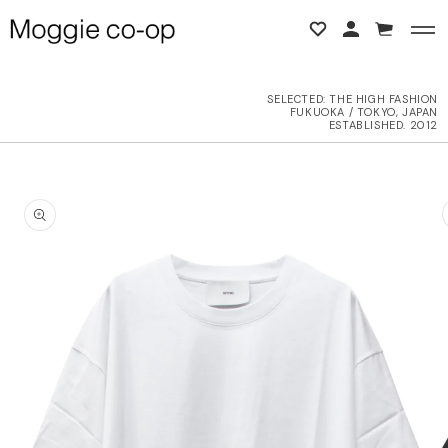
コンテンツに進む
カ
ー
ト
SELECTED:
THE HIGH FASHION
FUKUOKA / TOKYO, JAPAN
BACK
BACK
ESTABLISHED. 2012
L ITEMS
ne Studios
商品情報にスキップ
6AW
N DEMEULEMEESTER
UTER
d yellow
OPS
NTHEM A
OTTOMS
LENCIAGA
ESS
LLON