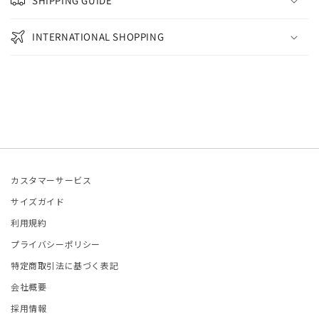
ETCHU
SHIPPING GUIDE
FIE D'HOORE
INTERNATIONAL SHOPPING
and Aloné
EFAN COOKE
ELLA McCARTNEY
カスタマーサービス
OM WOOD
サイズガイド
LA JOHNSON
利用規約
プライバシーポリシー
ITED NUDE
特定商取引法に基づく表記
会社概要
LENTINO
採用情報