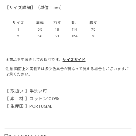
【サイズ詳細】（単位：cm）
ONCLER
サイズ
肩幅
袖丈
胸囲
着丈
tite robe noire
1
55
18
114
75
2
56
21
124
76
EENE and BELLE
IITO
＊商品を平置きしての採寸です。
サイズガイド
注意
画面上と実物では多少色具合が異なって見える場合もございますご
ASSVET
了承ください。
sterods
【 取扱い 】手洗い可
【 素 材 】コットン100％
EFE JEWELLERY
【 生産国 】PORTUGAL
kh