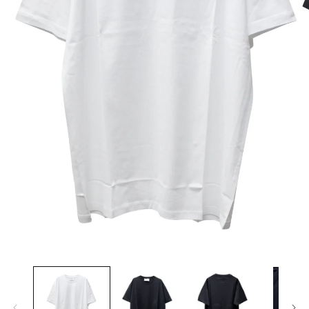
HOES
ESS
AG
ANADA GOOSE
t & Cap
ika Kisada
CCESSORY & GOODS
ristian Wijnants
ARE GOODS & FRAGRANCE
IES VAN NOTEN
N'S&UNISEX
M kei ninomiya
ter
LE
Y BOY
ocial.links.line
モ
ー
TWINE
ダ
ル
で