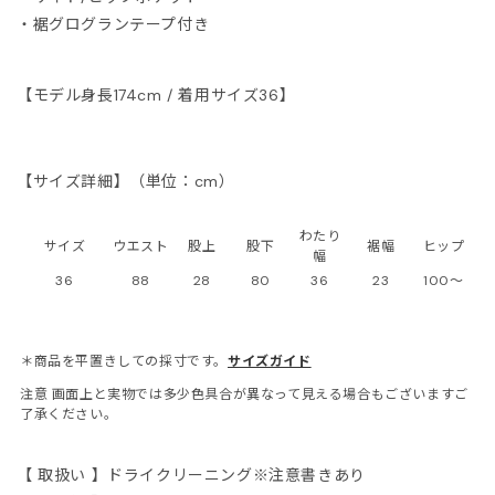
・裾グログランテープ付き
ONCLER
tite robe noire
【モデル身長174cm / 着用サイズ36】
EENE and BELLE
【サイズ詳細】（単位：cm）
IITO
わたり
サイズ
ウエスト
股上
股下
裾幅
ヒップ
幅
ASSVET
36
88
28
80
36
23
100～
sterods
＊商品を平置きしての採寸です。
サイズガイド
EFE JEWELLERY
注意
画面上と実物では多少色具合が異なって見える場合もございますご
了承ください。
kh
【 取扱い 】ドライクリーニング
※
注意書きあり