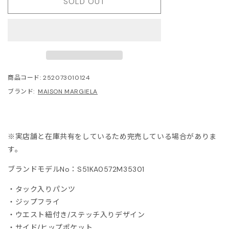
SOLD OUT
ITOWA
lor
lor BEACON
商品コード:
252073010124
3.
ブランド:
MAISON MARGIELA
ISON MARGIELA
※実店舗と在庫共有をしているため完売している場合がありま
ARCOMONDE
す。
rquie
ブランドモデルNo：S51KA0572M35301
・タック入りパンツ
KKI
・ジップフライ
・ウエスト紐付き/ステッチ入りデザイン
6 MAISON MARGIELA
・
サイド/ヒップポケット