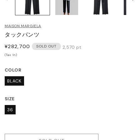
JITO
メ
デ
ィ
LDEN GOOSE DELUXE
ア
MAISON MARGIELA
(1)
(2
RAND
を
タックパンツ
開
く
ACHE
通
¥282,700
SOLD OUT
2,570
pt
常
(Tax In)
価
ABEL MARANT
格
COLOR
ABEL MARANT ETOILE
BLACK
L SANDER
SIZE
36
HN LAWRENCE SULLIVAN
ISUKE YOSHIDA