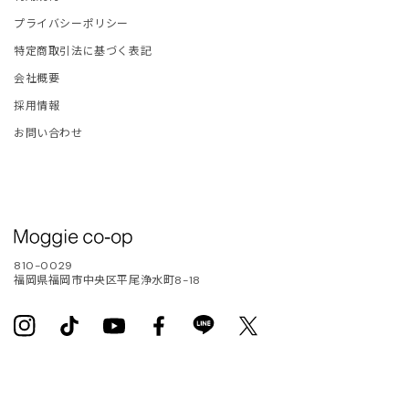
ETEMENTS
プライバシーポリシー
特定商取引法に基づく表記
VIANO
会社概要
採用情報
1 SIX BY ONE
お問い合わせ
810-0029
福岡県福岡市中央区平尾浄水町8-18
Instagram
TikTok
YouTube
Facebook
Translation
Twitter
missing:
ja.general.social.links.line