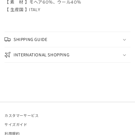
ETCHU
【 素 材 】モヘア60％、ウール40％
【 生産国 】ITALY
FIE D'HOORE
and Aloné
SHIPPING GUIDE
EFAN COOKE
INTERNATIONAL SHOPPING
ELLA McCARTNEY
OM WOOD
LA JOHNSON
ITED NUDE
カスタマーサービス
LENTINO
サイズガイド
利用規約