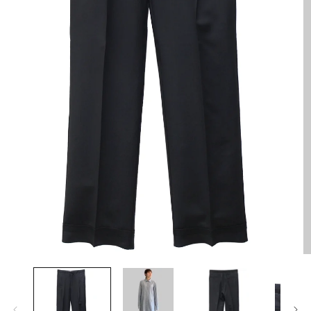
HOES
ESS
AG
ANADA GOOSE
t & Cap
ika Kisada
CCESSORY & GOODS
ristian Wijnants
ARE GOODS & FRAGRANCE
IES VAN NOTEN
N'S&UNISEX
M kei ninomiya
ter
LE
Y BOY
ocial.links.line
モ
ー
TWINE
ダ
ル
で