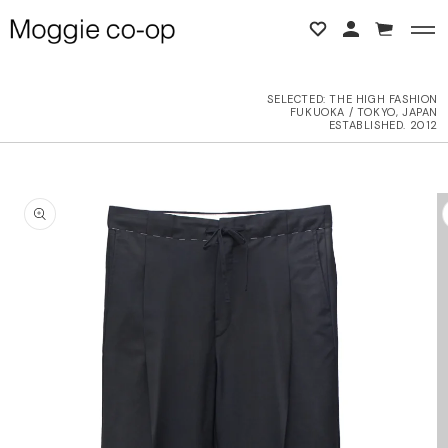
コンテンツに進む
カ
ー
ト
SELECTED:
THE HIGH FASHION
FUKUOKA / TOKYO, JAPAN
BACK
BACK
ESTABLISHED. 2012
L ITEMS
ne Studios
商品情報にスキップ
6AW
N DEMEULEMEESTER
UTER
d yellow
OPS
NTHEM A
OTTOMS
LENCIAGA
ESS
LLON